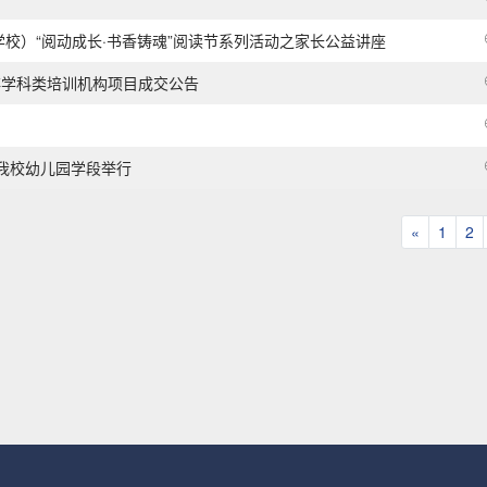
校）“阅动成长·书香铸魂”阅读节系列活动之家长公益讲座
非学科类培训机构项目成交公告
我校幼儿园学段举行
«
Previous
1
2