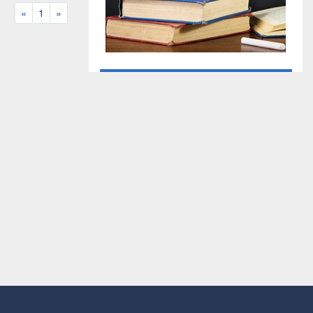
«
Previous
1
»
Next