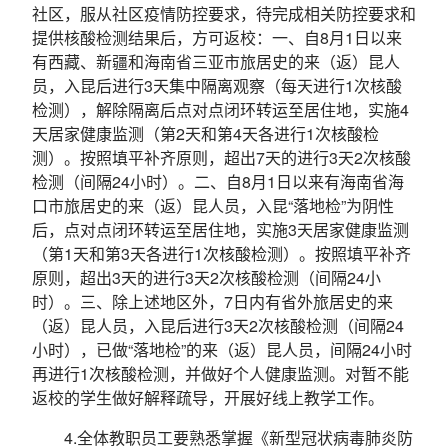
社区，服从社区疫情防控要求，待完成相关防控要求和
提供核酸检测结果后，方可返校：一、自8月1日以来
有西藏、新疆和海南省三亚市旅居史的来（返）昆人
员，入昆后进行3天集中隔离观察（每天进行1次核酸
检测），解除隔离后点对点闭环转运至居住地，实施4
天居家健康监测（第2天和第4天各进行1次核酸检
测）。按照填平补齐原则，超出7天的进行3天2次核酸
检测（间隔24小时）。二、自8月1日以来有海南省海
口市旅居史的来（返）昆人员，入昆“落地检”为阴性
后，点对点闭环转运至居住地，实施3天居家健康监测
（第1天和第3天各进行1次核酸检测）。按照填平补齐
原则，超出3天的进行3天2次核酸检测（间隔24小
时）。三、除上述地区外，7日内有省外旅居史的来
（返）昆人员，入昆后进行3天2次核酸检测（间隔24
小时），已做“落地检”的来（返）昆人员，间隔24小时
再进行1次核酸检测，并做好个人健康监测。对暂不能
返校的学生做好解释疏导，开展好线上教学工作。
4.全体教职员工要熟悉掌握《新型冠状病毒肺炎防