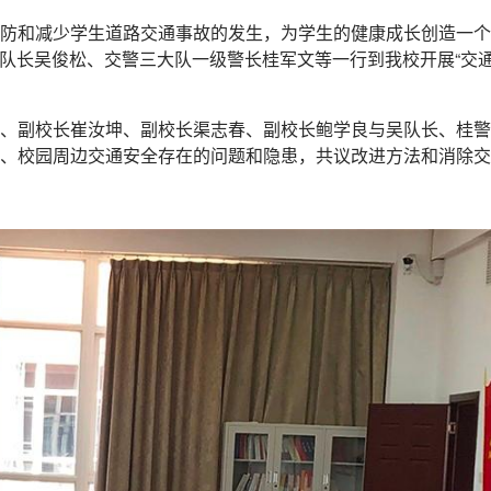
防和减少学生道路交通事故的发生，为学生的健康成长创造一个
队中队长吴俊松、交警三大队一级警长桂军文等一行到我校开展“交
、副校长崔汝坤、副校长渠志春、副校长鲍学良与吴队长、桂警
、校园周边交通安全存在的问题和隐患，共议改进方法和消除交