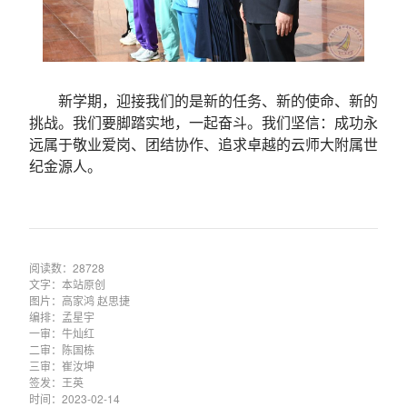
新学期，迎接我们的是新的任务、新的使命、新的
挑战。我们要脚踏实地，一起奋斗。我们坚信：成功永
远属于敬业爱岗、团结协作、追求卓越的云师大附属世
纪金源人。
阅读数：28728
文字：本站原创
图片：高家鸿 赵思捷
编排：孟星宇
一审：牛灿红
二审：陈国栋
三审：崔汝坤
签发：王英
时间：2023-02-14