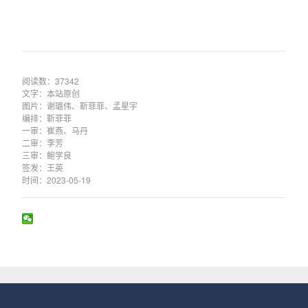
阅读数：37342
文字：本站原创
图片：谢璐伟、靳菲菲、孟星宇
编排：靳菲菲
一审：崔燕、马丹
二审：李芳
三审：鲍学良
签发：王英
时间：2023-05-19