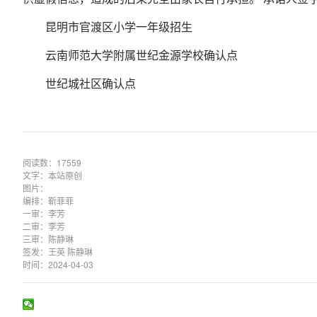
昆明市官渡区小学一年级招生
云南师范大学附属世纪金源学校确认点
世纪城社区确认点
阅读数：17559
文字：本站原创
图片：
编排：靳菲菲
一审：李芳
二审：李芳
三审：陈静琳
签发：王英 陈静琳
时间：2024-04-03